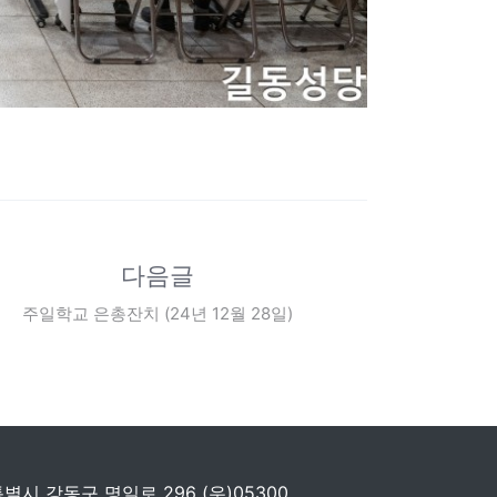
다음글
주일학교 은총잔치 (24년 12월 28일)
특별시 강동구 명일로 296 (우)05300