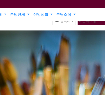
개
본당단체
신앙생활
본당소식
접속자
1
관리자용