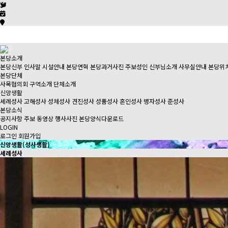
본당소개
본당신부 인사말
시설안내
본당연혁
본당과거사진
주보성인
신부님소개
사무실안내
본당위
본당단체
사목협의회
구역소개
단체소개
신앙생활
세례성사
고해성사
성체성사
견진성사
성품성사
혼인성사
병자성사
준성사
본당소식
공지사항
주보
동영상
행사사진
본당양식다운로드
LOGIN
로그인
회원가입
신앙생활(성사생활)
세례성사