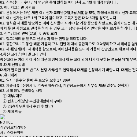
03. 신부님이나 수녀님의 면담을 통해 원하는 예비신자 교리반에 배정받습니다.
2. 예비자교리반 시간표
01. 본당에서는 매년 세번 예비신자 교리반(2월,5월,9월)을 모집, 환영식부터 예비신자 교
02. 예비신자는 매주 1회 교육에 참여하고, 교육기간은 대략 6개월 정도입니다.
03. 출석은 세례를 받으려는 예비 신자들이 지켜야 할 가장 중요한 사항으로, 출석카드는 매
피치 못 할 사정으로 결석을 하게 될 경우 교리 담당 봉사자와 면담을 하여 보강을 하거나, 다
3. 신부님과의 면담(찰고) 및 종합 교리
01. 찰고: 세례를 앞두고 신부님과 하는 면담을 의미합니다.
02. 종합교리: 그 동안 배운 가톨릭 교리 전반에 대해 종합적으로 요약정리하고 세례식을 앞
03. 세례(영세)식 : 세례식을 함으로써, 예비신자들은 드디어 가톨릭 신앙인으로 새로 태어나
4.통신 교리 / 인터넷 교리 안내
통신교리는 여러 가지 사정 때문에 성당에서 하는 교리 반에 나가지 못하는 분들을 위해 우
5 .대세 신청방법
대세가 필요한 경우 반드시 본당 사무실로 연락해서 대세를 신청하시기 바랍니다. 대세는 전
6 .유아세례
01. 일시 : 홀수달 둘째 주 토요일 오후 1시30분
02. 제출서류 : 신청서 및 가족관계증명서, 개인정보동의서 사무실 제출(일주일 전까지)
03. 세례 당일 준비하실 사항
① 대부/대모
② 컵초 1개(성당 무인판매함에서 구매)
③ 명찰(사무실에서 수령 후 반납)
④ 세례 예물
NOTICE
개인정보처리방침
서비스이용약관